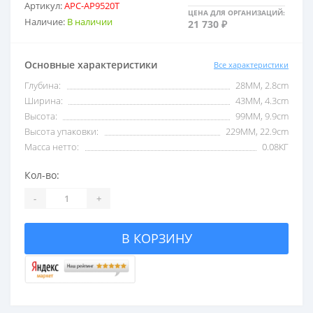
Артикул:
APC-AP9520T
ЦЕНА ДЛЯ ОРГАНИЗАЦИЙ:
Наличие:
В наличии
21 730 ₽
2,5 кВА
С USB
Основные характеристики
Все характеристики
3 кВА
С внешними акб
Глубина:
28MM, 2.8cm
Ширина:
43MM, 4.3cm
5 кВА
С двойным преобразо
Высота:
99MM, 9.9cm
Высота упаковки:
229MM, 22.9cm
Масса нетто:
0.08КГ
6 кВА
Со встроенными акб
Кол-во:
-
+
8 кВА
Со стабилизатором 
В КОРЗИНУ
10 кВА
Трехфазные