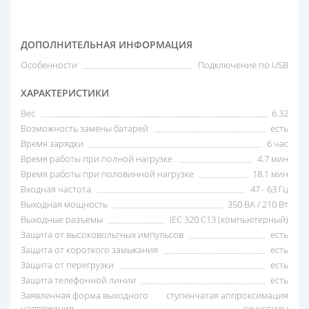
ДОПОЛНИТЕЛЬНАЯ ИНФОРМАЦИЯ
Особенности
Подключение по USB
ХАРАКТЕРИСТИКИ
Вес
6.32
Возможность замены батарей
есть
Время зарядки
6 час
Время работы при полной нагрузке
4.7 мин
Время работы при половинной нагрузке
18.1 мин
Входная частота
47 - 63 Гц
Выходная мощность
350 ВА / 210 Вт
Выходные разъемы
IEC 320 C13 (компьютерный)
Защита от высоковольтных импульсов
есть
Защита от короткого замыкания
есть
Защита от перегрузки
есть
Защита телефонной линии
есть
Заявленная форма выходного
ступенчатая аппроксимация
напряжения
синусоиды