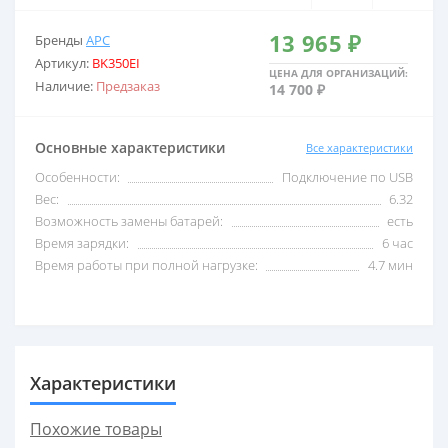
13 965 ₽
Бренды
APC
2,5 кВА
С USB
Артикул:
BK350EI
ЦЕНА ДЛЯ ОРГАНИЗАЦИЙ:
Наличие:
Предзаказ
14 700 ₽
3 кВА
С внешними акб
Основные характеристики
Все характеристики
5 кВА
С двойным преобразо
Особенности:
Подключение по USB
Вес:
6.32
Возможность замены батарей:
есть
6 кВА
Со встроенными акб
Время зарядки:
6 час
Время работы при полной нагрузке:
4.7 мин
8 кВА
Со стабилизатором 
10 кВА
Трехфазные
Характеристики
Похожие товары