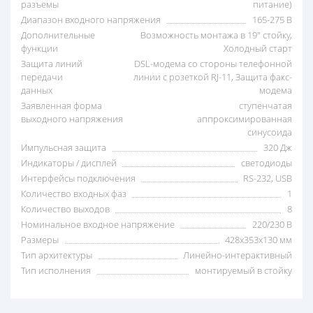
разъемы
питание)
Диапазон входного напряжения
165-275 В
Дополнительные
Возможность монтажа в 19" стойку,
функции
Холодный старт
Защита линий
DSL-модема со стороны телефонной
передачи
линии с розеткой RJ-11, Защита факс-
данных
модема
Заявленная форма
ступенчатая
выходного напряжения
аппроксимированная
синусоида
Импульсная защита
320 Дж
Индикаторы / дисплей
светодиоды
Интерфейсы подключения
RS-232, USB
Количество входных фаз
1
Количество выходов
8
Номинальное входное напряжение
220/230 В
Размеры
428х353х130 мм
Тип архитектуры
Линейно-интерактивный
Тип исполнения
монтируемый в стойку