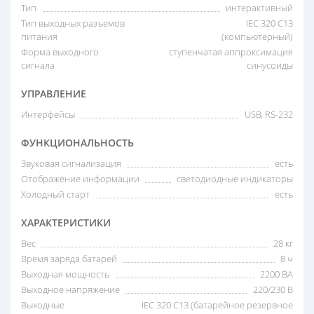
Тип
интерактивный
Тип выходных разъемов
IEC 320 C13
питания
(компьютерный)
Форма выходного
ступенчатая аппроксимация
сигнала
синусоиды
УПРАВЛЕНИЕ
Интерфейсы
USB, RS-232
ФУНКЦИОНАЛЬНОСТЬ
Звуковая сигнализация
есть
Отображение информации
светодиодные индикаторы
Холодный старт
есть
ХАРАКТЕРИСТИКИ
Вес
28 кг
Время заряда батарей
8 ч
Выходная мощность
2200 ВА
Выходное напряжение
220/230 В
Выходные
IEC 320 C13 (батарейное резервное