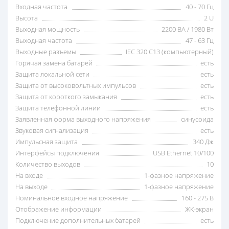
Входная частота
40 - 70 Гц
Высота
2 U
Выходная мощность
2200 ВА / 1980 Вт
Выходная частота
47 - 63 Гц
Выходные разъемы
IEC 320 C13 (компьютерный)
Горячая замена батарей
есть
Защита локальной сети
есть
Защита от высоковольтных импульсов
есть
Защита от короткого замыкания
есть
Защита телефонной линии
есть
Заявленная форма выходного напряжения
синусоида
Звуковая сигнализация
есть
Импульсная защита
340 Дж
Интерфейсы подключения
USB Ethernet 10/100
Количество выходов
10
На входе
1-фазное напряжение
На выходе
1-фазное напряжение
Номинальное входное напряжение
160 - 275 В
Отображение информации
ЖК-экран
Подключение дополнительных батарей
есть