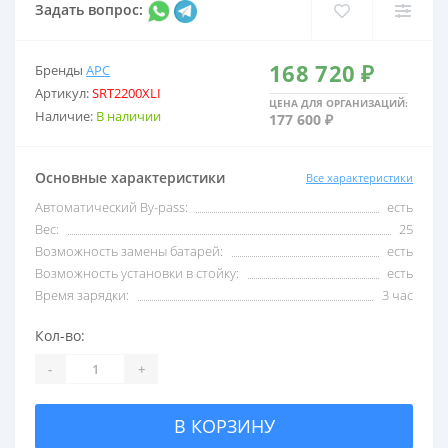
Задать вопрос:
2,5 кВА
С USB
168 720 ₽
Бренды
APC
Артикул:
SRT2200XLI
3 кВА
С внешними акб
ЦЕНА ДЛЯ ОРГАНИЗАЦИЙ:
Наличие:
В наличии
177 600 ₽
5 кВА
С двойным преобразо
Основные характеристики
Все характеристики
Автоматический By-pass:
есть
6 кВА
Со встроенными акб
Вес:
25
Возможность замены батарей:
есть
Возможность установки в стойку:
есть
8 кВА
Со стабилизатором 
Время зарядки:
3 час
Кол-во:
10 кВА
Трехфазные
-
+
В КОРЗИНУ