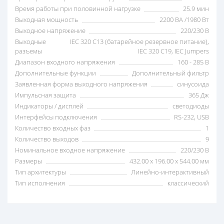
Время работы при половинной нагрузке
25.9 мин
Выходная мощность
2200 ВА /1980 Вт
Выходное напряжение
220/230 В
Выходные
IEC 320 C13 (батарейное резервное питание),
разъемы
IEC 320 C19, IEC Jumpers
Диапазон входного напряжения
160 - 285 В
Дополнительные функции
Дополнительный фильтр
Заявленная форма выходного напряжения
синусоида
Импульсная защита
365 Дж
Индикаторы / дисплей
светодиоды
Интерфейсы подключения
RS-232, USB
Количество входных фаз
1
Количество выходов
9
Номинальное входное напряжение
220/230 В
Размеры
432.00 x 196.00 x 544.00 мм
Тип архитектуры
Линейно-интерактивный
Тип исполнения
классический