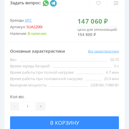
Задать вопрос:
2,5 кВА
С USB
147 060 ₽
Бренды
APC
Артикул:
SUA2200I
3 кВА
С внешними акб
ЦЕНА ДЛЯ ОРГАНИЗАЦИЙ:
Наличие:
В наличии
154 800 ₽
5 кВА
С двойным преобразо
Основные характеристики
Все характеристики
Вес:
50.75
6 кВА
Со встроенными акб
Время заряда батарей:
3 ч
Время работы при полной нагрузке:
6.7 мин
Время работы при половинной нагрузке:
25.9 мин
8 кВА
Со стабилизатором 
Выходная мощность:
2200 ВА /1980 Вт
Кол-во:
10 кВА
Трехфазные
-
+
В КОРЗИНУ