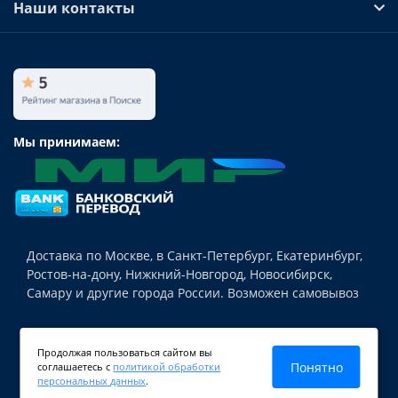
Наши контакты
Мы принимаем:
Доставка по Москве, в Санкт-Петербург, Екатеринбург,
Ростов-на-дону, Нижкний-Новгород, Новосибирск,
Самару и другие города России. Возможен самовывоз
© Teh-nika24.ru 2018-2026 Магазин источников
Продолжая пользоваться сайтом вы
бесперебойного питания для различной техники,
Понятно
соглашаетесь с
политикой обработки
аккумуляторных батарей и аксессуаров.
персональных данных
.