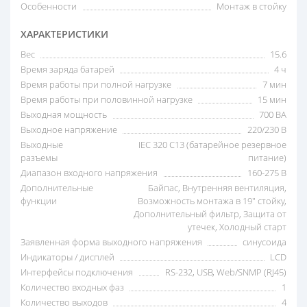
Особенности
Монтаж в стойку
ХАРАКТЕРИСТИКИ
Вес
15.6
Время заряда батарей
4 ч
Время работы при полной нагрузке
7 мин
Время работы при половинной нагрузке
15 мин
Выходная мощность
700 ВА
Выходное напряжение
220/230 В
Выходные
IEC 320 C13 (батарейное резервное
разъемы
питание)
Диапазон входного напряжения
160-275 В
Дополнительные
Байпас, Внутренняя вентиляция,
функции
Возможность монтажа в 19" стойку,
Дополнительный фильтр, Защита от
утечек, Холодный старт
Заявленная форма выходного напряжения
синусоида
Индикаторы / дисплей
LCD
Интерфейсы подключения
RS-232, USB, Web/SNMP (RJ45)
Количество входных фаз
1
Количество выходов
4