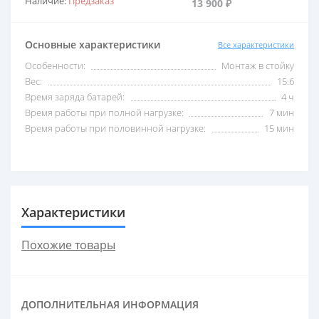
Наличие:
Предзаказ
13 900 ₽
2,5 кВА
С USB
Основные характеристики
Все характеристики
Особенности:
Монтаж в стойку
3 кВА
С внешними акб
Вес:
15.6
Время заряда батарей:
4 ч
Время работы при полной нагрузке:
7 мин
5 кВА
С двойным преобразо
Время работы при половинной нагрузке:
15 мин
6 кВА
Со встроенными акб
8 кВА
Со стабилизатором 
Характеристики
Похожие товары
10 кВА
Трехфазные
ДОПОЛНИТЕЛЬНАЯ ИНФОРМАЦИЯ