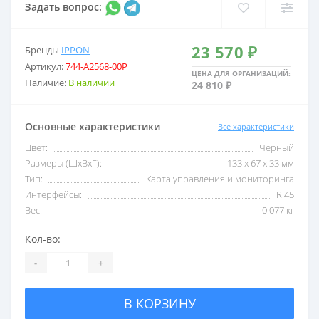
Задать вопрос:
2,5 кВА
С USB
23 570 ₽
Бренды
IPPON
Артикул:
744-A2568-00P
3 кВА
С внешними акб
ЦЕНА ДЛЯ ОРГАНИЗАЦИЙ:
Наличие:
В наличии
24 810 ₽
5 кВА
С двойным преобразо
Основные характеристики
Все характеристики
Цвет:
Черный
6 кВА
Со встроенными акб
Размеры (ШxВxГ):
133 x 67 x 33 мм
Тип:
Карта управления и мониторинга
Интерфейсы:
RJ45
8 кВА
Со стабилизатором 
Вес:
0.077 кг
Кол-во:
10 кВА
Трехфазные
-
+
В КОРЗИНУ