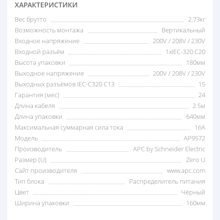
ХАРАКТЕРИСТИКИ
Вес брутто
2.73кг
Возможность монтажа
Вертикальный
Входное напряжение
200V / 208V / 230V
Входной разъём
1xIEC-320 C20
Высота упаковки
180мм
Выходное напряжение
200V / 208V / 230V
Выходных разъёмов IEC-C320 C13
15
Гарантия (мес)
24
Длина кабеля
2.5м
Длина упаковки
640мм
Максимальная суммарная сила тока
16A
Модель
AP9572
Производитель
APC by Schneider Electric
Размер (U)
Zero U
Сайт производителя
www.apc.com
Тип блока
Распределитель питания
Цвет
Чёрный
Ширина упаковки
160мм