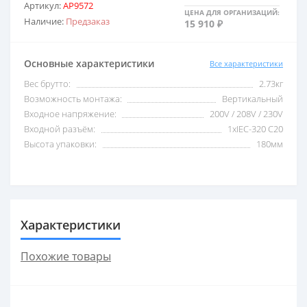
Артикул:
AP9572
ЦЕНА ДЛЯ ОРГАНИЗАЦИЙ:
Наличие:
Предзаказ
15 910 ₽
2,5 кВА
С USB
Основные характеристики
Все характеристики
3 кВА
С внешними акб
Вес брутто:
2.73кг
Возможность монтажа:
Вертикальный
5 кВА
С двойным преобразо
Входное напряжение:
200V / 208V / 230V
Входной разъём:
1xIEC-320 C20
Высота упаковки:
180мм
6 кВА
Со встроенными акб
8 кВА
Со стабилизатором 
Характеристики
10 кВА
Трехфазные
Похожие товары