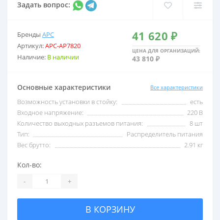
Задать вопрос:
2,5 кВА
С USB
41 620 ₽
Бренды
APC
Артикул:
APC-AP7820
3 кВА
С внешними акб
ЦЕНА ДЛЯ ОРГАНИЗАЦИЙ:
Наличие:
В наличии
43 810 ₽
5 кВА
С двойным преобразо
Основные характеристики
Все характеристики
Возможность установки в стойку:
есть
6 кВА
Со встроенными акб
Входное напряжение:
220 В
Количество выходных разъемов питания:
8 шт
Тип:
Распределитель питания
8 кВА
Со стабилизатором 
Вес брутто:
2.91 кг
Кол-во:
10 кВА
Трехфазные
-
+
В КОРЗИНУ