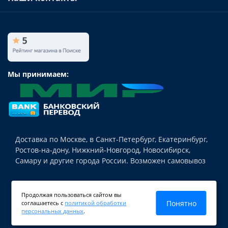
Мы принимаем:
Доставка по Москве, в Санкт-Петербург, Екатеринбург,
Ростов-на-дону, Нижкний-Новгород, Новосибирск,
Самару и другие города России. Возможен самовывоз
© Teh-nika24.ru 2018-2026 Магазин источников
Продолжая пользоваться сайтом вы
бесперебойного питания для различной техники,
Понятно
соглашаетесь с
политикой обработки
аккумуляторных батарей и аксессуаров.
персональных данных
.