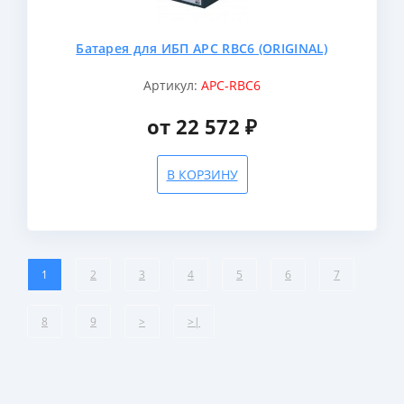
Батарея для ИБП APC RBC6 (ORIGINAL)
Артикул:
APC-RBC6
от 22 572 ₽
В КОРЗИНУ
1
2
3
4
5
6
7
8
9
>
>|