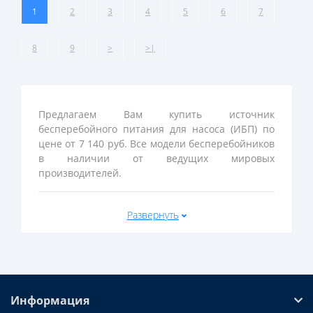
1
2
3
4
5
6
7
8
9
>
>|
Предлагаем Вам купить источник
бесперебойного питания для насоса (ИБП) по
цене от 7 140 руб. Все модели бесперебойников
в наличии от ведущих мировых
производителей.
В разделе представлен широкий выбор ИБП и
Развернуть
конвертеров широкого назначения. Они могут
применяться для защиты от перегрузок и
временного обеспечения электроэнергией
следующих типов оборудования:
Циркуляционных насосов в системах
Информация
отопления;