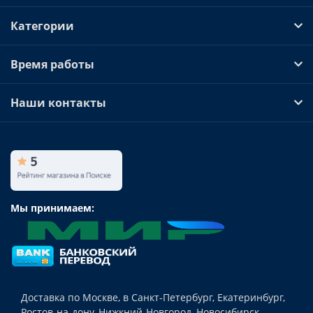
Водяных насосов, используемых для подачи
Категории
воды из скважин;
Компрессоров;
Насосных групп систем водоснабжения,
Время работы
дренажа и канализации.
Конвертеры, как правило, применяются для
Наши контакты
упорядочивания параметров электрической
энергии и используются в сочетании с
электродвигателями и техникой имеющей
трансформаторный тип источника питания.
Технические параметры ИБП предназначенные
для насосов имеют определённую специфику.
Мы принимаем:
Специалисты рекомендуют использовать
устройства с показателем THDI менее 5%, то
есть ИБП имеющие чистую синусоидальную
форму выходного напряжения.
Блоки питания с функцией AVR рекомендуется
применять для сглаживания сильных
Доставка по Москве, в Санкт-Петербург, Екатеринбург,
колебаний напряжения в нестабильной сетях.
Ростов-на-дону, Нижкний-Новгород, Новосибирск,