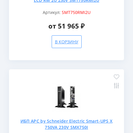
LCD RM 2U 230V SMT750RMI2U
Артикул:
SMT750RMI2U
от 51 965 ₽
В КОРЗИНУ
ИБП APC by Schneider Electric Smart-UPS X
750VA 230V SMX750I