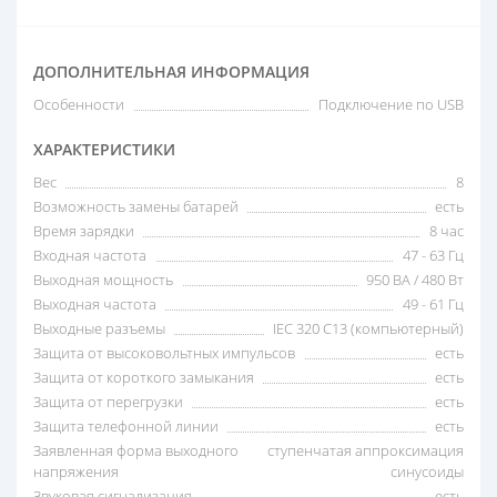
ДОПОЛНИТЕЛЬНАЯ ИНФОРМАЦИЯ
Особенности
Подключение по USB
ХАРАКТЕРИСТИКИ
Вес
8
Возможность замены батарей
есть
Время зарядки
8 час
Входная частота
47 - 63 Гц
Выходная мощность
950 ВА / 480 Вт
Выходная частота
49 - 61 Гц
Выходные разъемы
IEC 320 C13 (компьютерный)
Защита от высоковольтных импульсов
есть
Защита от короткого замыкания
есть
Защита от перегрузки
есть
Защита телефонной линии
есть
Заявленная форма выходного
ступенчатая аппроксимация
напряжения
синусоиды
Звуковая сигнализация
есть