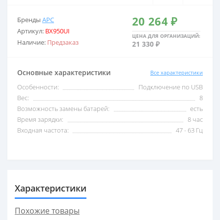
20 264 ₽
Бренды
APC
2,5 кВА
С USB
Артикул:
BX950UI
ЦЕНА ДЛЯ ОРГАНИЗАЦИЙ:
Наличие:
Предзаказ
21 330 ₽
3 кВА
С внешними акб
Основные характеристики
Все характеристики
5 кВА
С двойным преобразо
Особенности:
Подключение по USB
Вес:
8
Возможность замены батарей:
есть
6 кВА
Со встроенными акб
Время зарядки:
8 час
Входная частота:
47 - 63 Гц
8 кВА
Со стабилизатором 
10 кВА
Трехфазные
Характеристики
Похожие товары