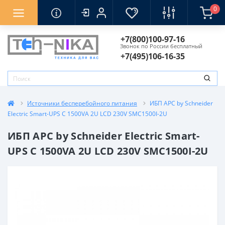
0
ребойного питания
ИБП по бренду
ИБП по мощност
ИБП по назначен
ИБП по типу мон
+7(800)100-97-16
APC
300 ВА
Для видеонаблюден
В стойку
Звонок по России бесплатный
+7(495)106-16-35
APC Back
400 ВА
Для газовых котлов
Встраиваемые
Chloride
500 ВА
Для дома и дачи
Напольные
Источники бесперебойного питания
ИБП APC by Schneider
Electric Smart-UPS C 1500VA 2U LCD 230V SMC1500I-2U
а
Eltena
600 ВА
Для компьютера
ИБП APC by Schneider Electric Smart-
UPS C 1500VA 2U LCD 230V SMC1500I-2U
Furman
700 ВА
Для насоса
Ippon
800 ВА
Для принтера