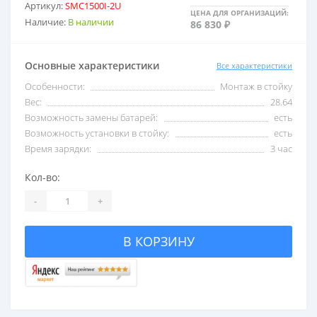
Артикул:
SMC1500I-2U
ЦЕНА ДЛЯ ОРГАНИЗАЦИЙ:
Наличие:
В наличии
86 830 ₽
2,5 кВА
С USB
Основные характеристики
Все характеристики
3 кВА
С внешними акб
Особенности:
Монтаж в стойку
Вес:
28.64
5 кВА
С двойным преобразо
Возможность замены батарей:
есть
Возможность установки в стойку:
есть
Время зарядки:
3 час
6 кВА
Со встроенными акб
Кол-во:
-
+
8 кВА
Со стабилизатором 
В КОРЗИНУ
10 кВА
Трехфазные