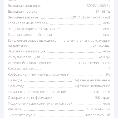
Выходная мощность
1500 ВА / 900 Вт
Выходная частота
57 - 63 Гц
Выходные разъемы
IEC 320 C13 (компьютерный)
Горячая замена батарей
есть
Защита от короткого замыкания
есть
Защита телефонной линии
есть
Заявленная форма выходного
ступенчатая аппроксимация
напряжения
синусоиды
Звуковая сигнализация
есть
Импульсная защита
459 Дж
Интерфейсы подключения
USB,Ethernet 10/100
Количество выходов
4
Коэффициент нелинейных искажений
5%
На входе
1-фазное напряжение
На выходе
1-фазное напряжение
Номинальное входное напряжение
170 - 300 В
Отображение информации
ЖК-экран
Подключение дополнительных батарей
есть
Размеры
432x89x457 мм
Тип архитектуры
интерактивный