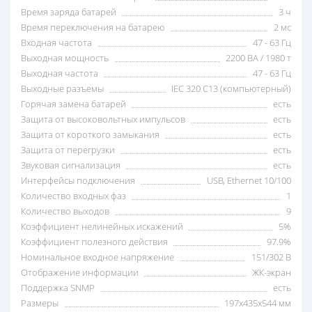
Время заряда батарей
3 ч
Время переключения на батарею
2 мс
Входная частота
47 - 63 Гц
Выходная мощность
2200 ВА / 1980 т
Выходная частота
47 - 63 Гц
Выходные разъемы
IEC 320 C13 (компьютерный)
Горячая замена батарей
есть
Защита от высоковольтных импульсов
есть
Защита от короткого замыкания
есть
Защита от перегрузки
есть
Звуковая сигнализация
есть
Интерфейсы подключения
USB, Ethernet 10/100
Количество входных фаз
1
Количество выходов
9
Коэффициент нелинейных искажений
5%
Коэффициент полезного действия
97.9%
Номинальное входное напряжение
151/302 В
Отображение информации
ЖК-экран
Поддержка SNMP
есть
Размеры
197x435x544 мм