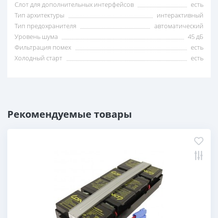
Слот для дополнительных интерфейсов
есть
Тип архитектуры
интерактивный
Тип предохранителя
автоматический
Уровень шума
45 дБ
Фильтрация помех
есть
Холодный старт
есть
Рекомендуемые товары