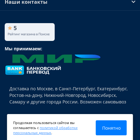
Наши контакты
Мы принимаем:
Доставка по Москве, в Санкт-Петербург, Екатеринбург,
Ростов-на-дону, Нижкний-Новгород, Новосибирск,
Самару и другие города России. Возможен самовывоз
© Teh-nika24.ru 2018-2026 Магазин источников
Продолжая пользоваться сайтом вы
бесперебойного питания для различной техники,
Понятно
соглашаетесь с
политикой обработки
аккумуляторных батарей и аксессуаров.
персональных данных
.