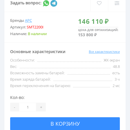
Задать вопрос:
2,5 кВА
С USB
146 110 ₽
Бренды
APC
Артикул:
SMT2200I
3 кВА
С внешними акб
ЦЕНА ДЛЯ ОРГАНИЗАЦИЙ:
Наличие:
В наличии
153 800 ₽
5 кВА
С двойным преобразо
Основные характеристики
Все характеристики
Особенности:
ЖК-экран
6 кВА
Со встроенными акб
Вес:
48.8
Возможность замены батарей:
есть
Время заряда батарей:
3 ч
8 кВА
Со стабилизатором 
Время переключения на батарею:
2 мс
Кол-во:
10 кВА
Трехфазные
-
+
В КОРЗИНУ