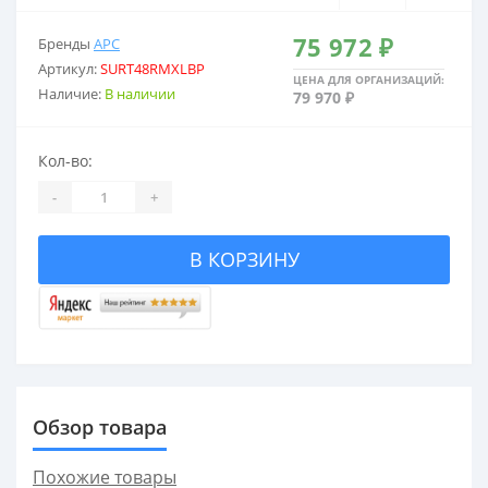
75 972 ₽
Бренды
APC
2,5 кВА
С USB
Артикул:
SURT48RMXLBP
ЦЕНА ДЛЯ ОРГАНИЗАЦИЙ:
Наличие:
В наличии
79 970 ₽
3 кВА
С внешними акб
Кол-во:
5 кВА
С двойным преобразо
-
+
6 кВА
Со встроенными акб
В КОРЗИНУ
8 кВА
Со стабилизатором 
10 кВА
Трехфазные
Обзор товара
Похожие товары