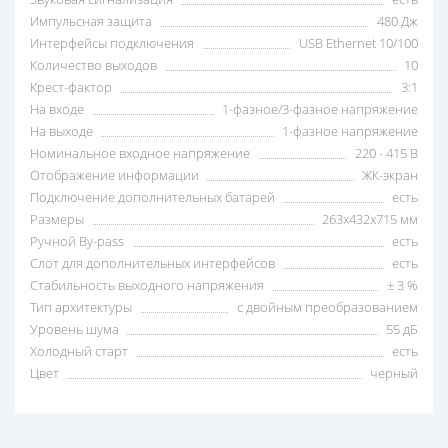
Импульсная защита
480 Дж
Интерфейсы подключения
USB Ethernet 10/100
Количество выходов
10
Крест-фактор
3:1
На входе
1-фазное/3-фазное напряжение
На выходе
1-фазное напряжение
Номинальное входное напряжение
220 - 415 В
Отображение информации
ЖК-экран
Подключение дополнительных батарей
есть
Размеры
263x432x715 мм
Ручной By-pass
есть
Слот для дополнительных интерфейсов
есть
Стабильность выходного напряжения
± 3 %
Тип архитектуры
с двойным преобразованием
Уровень шума
55 дБ
Холодный старт
есть
Цвет
черный