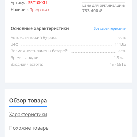
Артикул:
SRT10KXLI
ЦЕНА ДЛЯ ОРГАНИЗАЦИЙ:
Наличие:
Предзаказ
733 400 ₽
2,5 кВА
С USB
Основные характеристики
Все характеристики
3 кВА
С внешними акб
Автоматический By-pass:
есть
Вес:
111.82
5 кВА
С двойным преобразо
Возможность замены батарей:
есть
Время зарядки:
1.5 час
Входная частота:
45 - 65 Гц
6 кВА
Со встроенными акб
8 кВА
Со стабилизатором 
Обзор товара
10 кВА
Трехфазные
Характеристики
Похожие товары