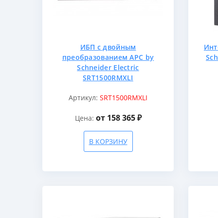
ИБП с двойным
Инт
преобразованием APC by
Sch
Schneider Electric
SRT1500RMXLI
Артикул:
SRT1500RMXLI
от 158 365 ₽
Цена:
В КОРЗИНУ