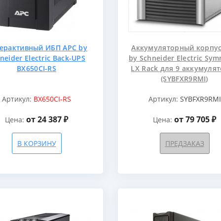
ерактивный ИБП APC by
Аккумуляторный корпус
neider Electric Back-UPS
by Schneider Electric Sy
BX650CI-RS
LX Rack для 9 аккумуля
(SYBFXR9RMI)
Артикул:
BX650CI-RS
Артикул:
SYBFXR9RMI
от 24 387 ₽
от 79 705 ₽
Цена:
Цена:
В КОРЗИНУ
ПРЕДЗАКАЗ