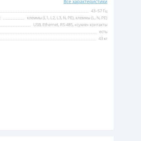
Все характеристики
43–57 Гц
:
клеммы (L1, L2, L3, N, PE), клеммы (L, N, PE)
USB, Ethernet, RS-485, «сухие» контакты
есть
43 кг