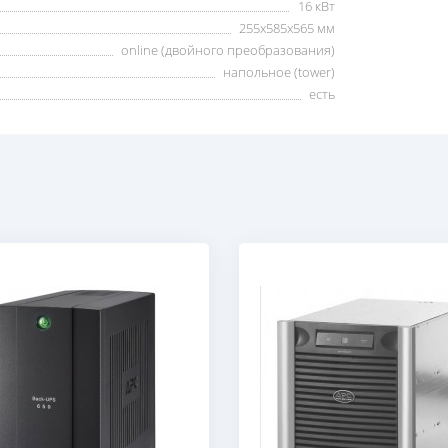
16 кВт
255x585x565 мм
online (двойного преобразования)
напольное (tower)
есть