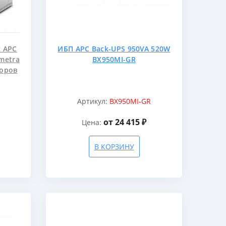
 APC
ИБП APC Back-UPS 950VA 520W
mmetra
BX950MI-GR
торов
Артикул:
BX950MI-GR
от 24 415 ₽
Цена:
В КОРЗИНУ