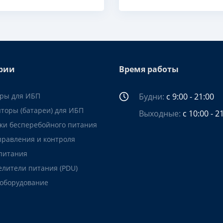
рии
Время работы
ары для ИБП
Будни:
с 9:00 - 21:00
яторы (батареи) для ИБП
Выходные:
с 10:00 - 2
ки бесперебойного питания
правления и контроля
питания
елители питания (PDU)
 оборудование