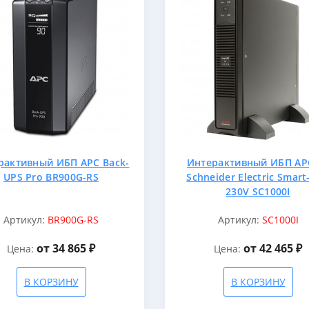
рактивный ИБП APC Back-
Интерактивный ИБП AP
UPS Pro BR900G-RS
Schneider Electric Smar
230V SC1000I
Артикул:
BR900G-RS
Артикул:
SC1000I
от 34 865 ₽
от 42 465 ₽
Цена:
Цена:
В КОРЗИНУ
В КОРЗИНУ