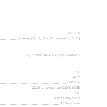
43–57 Гц
клеммы (L1, L2, L3, N, PE), клеммы (L, N, PE)
USB, Ethernet, RS-485, «сухие» контакты
есть
43 кг
50/60 Гц
220 В (опционально 230 В, 240 В)
есть
чистая синусоида
LCD-дисплей